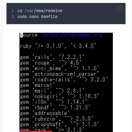
cd
/var
/
www
/redmine
sudo
nano
Gemfile