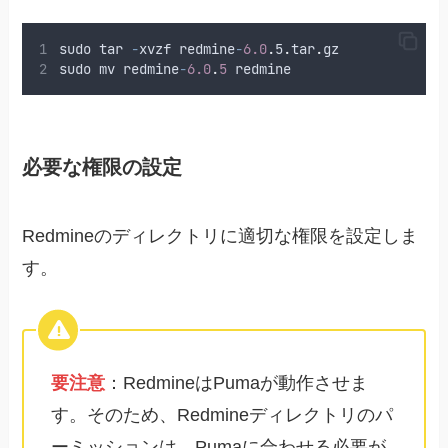
sudo
tar
-
xvzf
redmine
-
6.0
.
5
.
tar
.
gz
sudo
mv
redmine
-
6.0
.
5
redmine
必要な権限の設定
Redmineのディレクトリに適切な権限を設定しま
す。
要注意
：RedmineはPumaが動作させま
す。そのため、Redmineディレクトリのパ
ーミッションは、Pumaに合わせる必要が