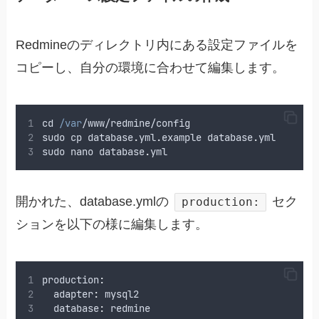
Redmineのディレクトリ内にある設定ファイルを
コピーし、自分の環境に合わせて編集します。
cd
/var
/
www
/redmine/config
sudo
cp
database
.
yml
.
example
database
.
yml
sudo
nano
database
.
yml
開かれた、database.ymlの
セク
production:
ションを以下の様に編集します。
production
:
  adapter
:
mysql2
  database
:
redmine