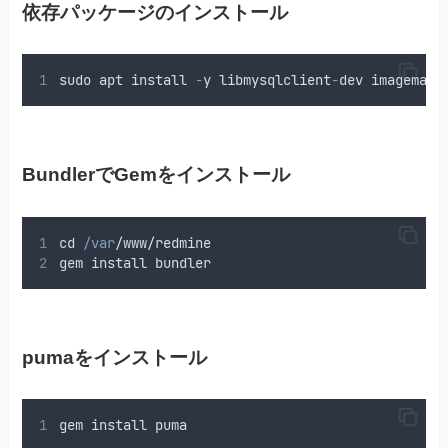
依存パッケージのインストール
sudo
apt
install
-
y
libmysqlclient
-
dev
imagemagi
BundlerでGemをインストール
cd
/var
/
www
/redmine
gem
install
bundler
pumaをインストール
gem
install
puma