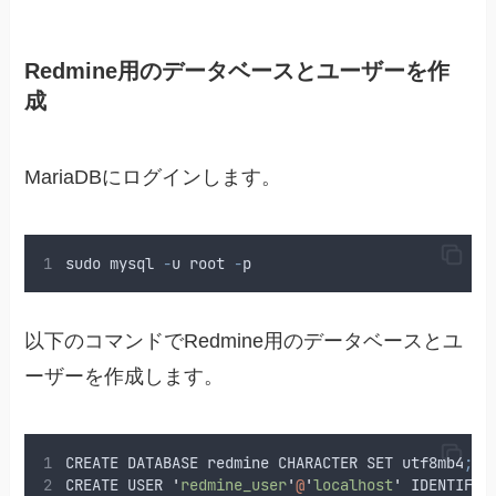
Redmine用のデータベースとユーザーを作
成
MariaDBにログインします。
sudo
mysql
-
u
root
-
p
以下のコマンドでRedmine用のデータベースとユ
ーザーを作成します。
CREATE
DATABASE
redmine
CHARACTER
SET
utf8mb4
;
CREATE
USER
'
redmine_user
'
@
'
localhost
'
IDENTIFIE