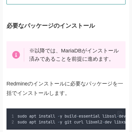
必要なパッケージのインストール
※以降では、MariaDBがインストール
済みであることを前提に進めます。
Redmineのインストールに必要なパッケージを一
括でインストールします。
sudo
apt
install
-
y
build
-
essential
libssl
-
dev
l
sudo
apt
install
-
y
git
curl
libxml2
-
dev
libxslt