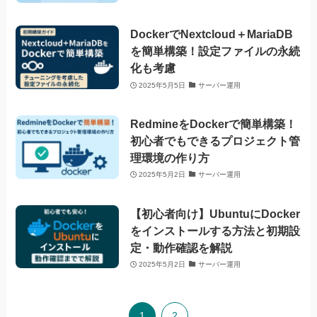
DockerでNextcloud＋MariaDB
を簡単構築！設定ファイルの永続
化も考慮
2025年5月5日
サーバー運用
RedmineをDockerで簡単構築！
初心者でもできるプロジェクト管
理環境の作り方
2025年5月2日
サーバー運用
【初心者向け】UbuntuにDocker
をインストールする方法と初期設
定・動作確認を解説
2025年5月2日
サーバー運用
1
2