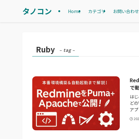
タノコン
Home
カテゴリ
お問い合わせ
Ruby
– tag –
Re
で
はじ
どの
アプ
20