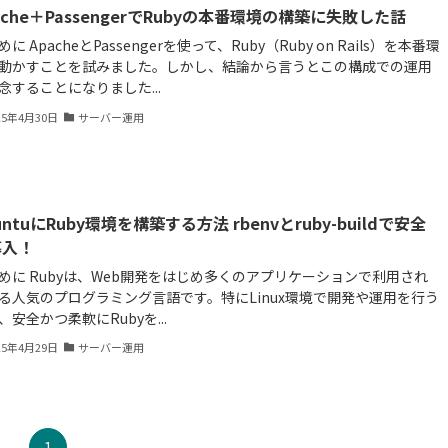
ache＋PassengerでRubyの本番環境の構築に失敗した話
に ApacheとPassengerを使って、Ruby（Ruby on Rails）を本番環
動かすことを試みました。しかし、結論から言うとこの構成での運用
念することになりました...
25年4月30日
サーバー運用
untuにRuby環境を構築する方法 rbenvとruby-buildで安全
導入！
めに Rubyは、Web開発をはじめ多くのアプリケーションで利用され
る人気のプログラミング言語です。特にLinux環境で開発や運用を行う
、安全かつ柔軟にRubyを...
25年4月29日
サーバー運用
1