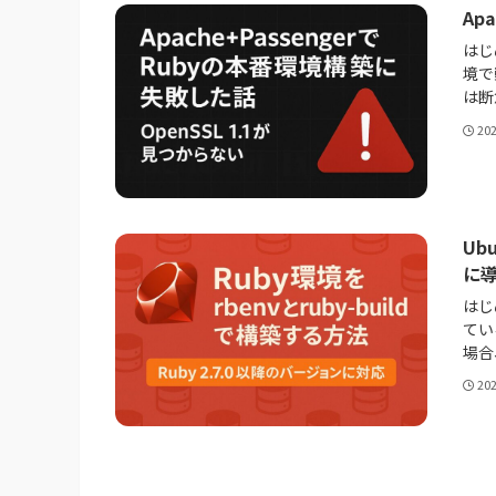
Ap
はじめ
境で
は断
20
Ub
に
はじ
てい
場合
20