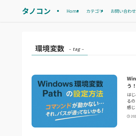
タノコン
Home
カテゴリ
お問い合わせ
環境変数
– tag –
Wi
う
はじ
るの
感じ
20