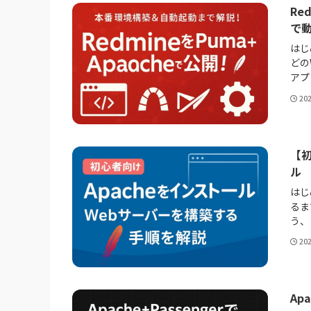
Re
で
はじ
どの
アプ
20
【初
ル
はじ
るま
う、
20
Ap