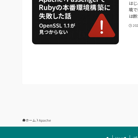
はじめ
境で
は断
20
ホーム
Apache