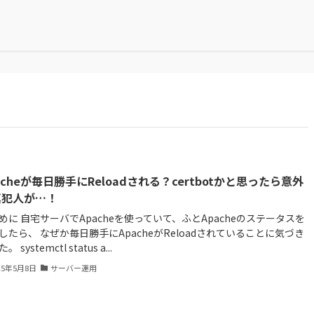
acheが毎日勝手にReloadされる？certbotかと思ったら意外
真犯人が…！
めに 自宅サーバでApacheを使っていて、ふとApacheのステータスを
したら、 なぜか毎日勝手にApacheがReloadされていることに気づき
 systemctl status a...
25年5月8日
サーバー運用