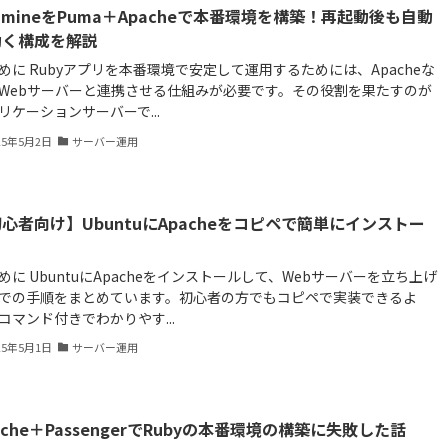
dmineをPuma＋Apacheで本番環境を構築！再起動後も自動
動く構成を解説
めに Rubyアプリを本番環境で安定して運用するためには、Apacheな
Webサーバーと連携させる仕組みが必要です。その役割を果たすのが
リケーションサーバーで...
25年5月2日
サーバー運用
心者向け】UbuntuにApacheをコピペで簡単にインストー
めに UbuntuにApacheをインストールして、Webサーバーを立ち上げ
での手順をまとめています。初心者の方でもコピペで実装できるよ
コマンド付きでわかりやす...
25年5月1日
サーバー運用
ache＋PassengerでRubyの本番環境の構築に失敗した話